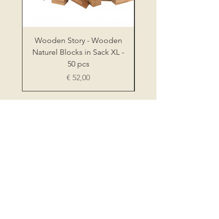
Wooden Story - Wooden
Wooden Story - Sh
Naturel Blocks in Sack XL -
Sorter Board XL Nat
50 pcs
Prijs
€ 52,00
STORE OF WOLFIE
OVER ONS
CONTACT