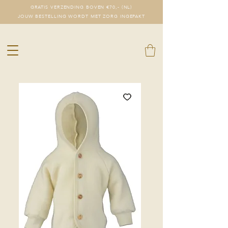
GRATIS VERZENDING BOVEN €70,- (NL)
JOUW BESTELLING WORDT MET ZORG INGEPAKT