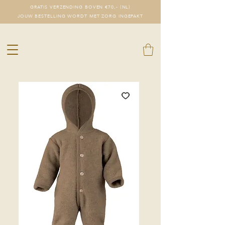
GRATIS VERZENDING BOVEN €70,- (NL)
JOUW BESTELLING WORDT MET ZORG INGEPAKT