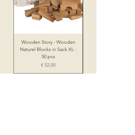
Wooden Story - Wooden
Wooden Story - Sh
Naturel Blocks in Sack XL -
Sorter Board XL Nat
50 pcs
Prijs
€ 52,00
STORE OF WOLFIE