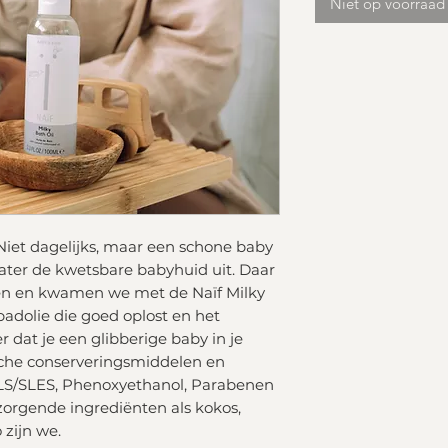
Niet op voorraad
iet dagelijks, maar een schone baby
 water de kwetsbare babyhuid uit. Daar
en en kwamen we met de Naïf Milky
adolie die goed oplost en het
dat je een glibberige baby in je
sche conserveringsmiddelen en
 SLS/SLES, Phenoxyethanol, Parabenen
zorgende ingrediënten als kokos,
 zijn we.