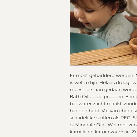
Er moet gebadderd worden. N
is wel zo fijn. Helaas droogt
moest iets aan gedaan word
Bath Oil op de proppen. Een b
badwater zacht maakt, zonder 
handen hebt. Vrij van chemi
schadelijke stoffen als PEG,
of Minerale Olie. Wel mét ver
kamille en katoenzaadolie. Zo