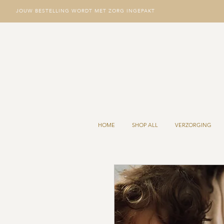
JOUW BESTELLING WORDT MET ZORG INGEPAKT
HOME
SHOP ALL
VERZORGING