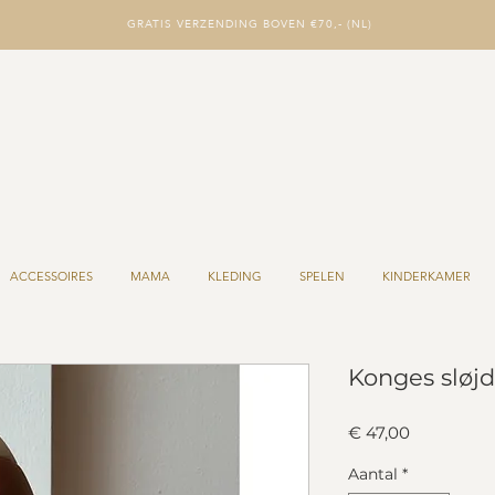
GRATIS VERZENDING BOVEN €70,- (NL)
ACCESSOIRES
MAMA
KLEDING
SPELEN
KINDERKAMER
Konges sløjd
Prijs
€ 47,00
Aantal
*