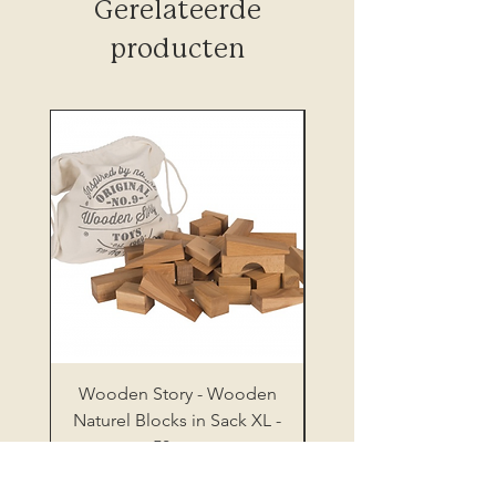
Gerelateerde
producten
Wooden Story - Wooden
Wooden Story - Sh
Naturel Blocks in Sack XL -
Sorter Board XL Nat
50 pcs
Prijs
€ 52,00