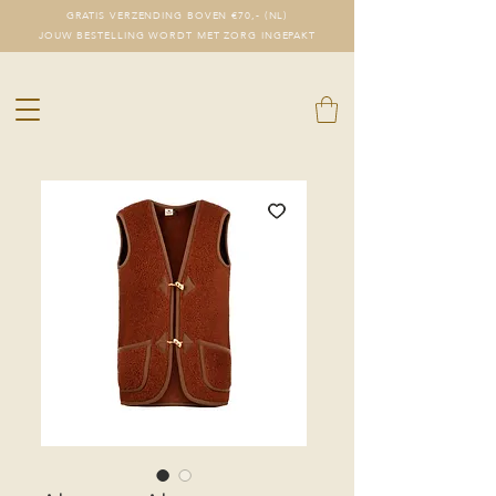
GRATIS VERZENDING BOVEN €70,- (NL)
JOUW BESTELLING WORDT MET ZORG INGEPAKT