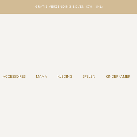
GRATIS VERZENDING BOVEN €70,- (NL)
ACCESSOIRES
MAMA
KLEDING
SPELEN
KINDERKAMER