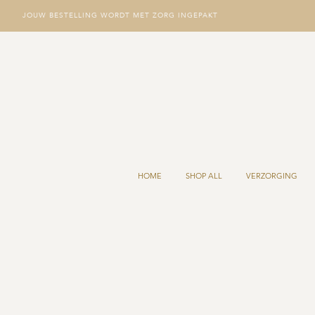
JOUW BESTELLING WORDT MET ZORG INGEPAKT
HOME
SHOP ALL
VERZORGING